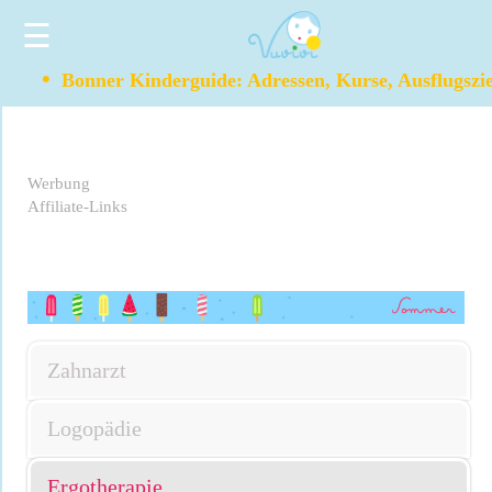
☰
•
Bonner Kinderguide: Adressen, Kurse, Ausflugszi
Werbung
Affiliate-Links
Zahnarzt
Logopädie
Ergotherapie