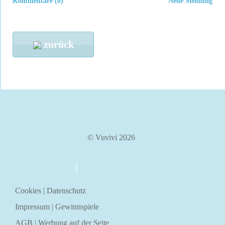
Kommentare (0)
Neue Meinung
zurück
© Vuvivi 2026
über uns
kontakt
Cookies
|
Datenschutz
Impressum
|
Gewinnspiele
AGB
|
Werbung auf der Seite