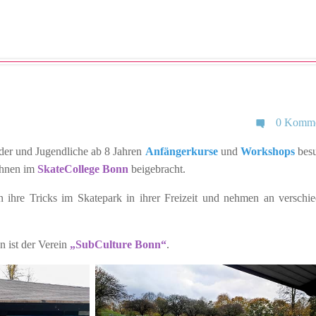
0 Komme
er und Jugendliche ab 8 Jahren
Anfängerkurse
und
Workshops
besu
ihnen im
SkateCollege Bonn
beigebracht.
rn ihre Tricks im Skatepark in ihrer Freizeit und nehmen an verschi
n ist der Verein
„SubCulture Bonn“
.