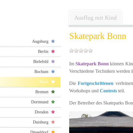
Ausflug mit Kind
Skatepark Bonn
Augsburg
Berlin
Bielefeld
Im
Skatepark Bonn
können Kind
Verschiedene Techniken werden 
Bochum
Bonn
Die
Fortgeschrittenen
verfeine
Workshops und
Contests
teil.
Bremen
Dortmund
Der Betreiber des Skateparks Bon
Dresden
Duisburg
Düsseldorf