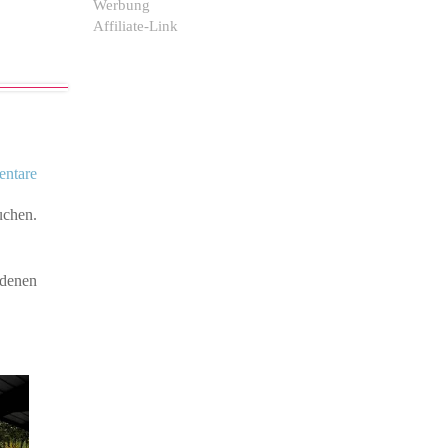
Werbung
Affiliate-Link
ntare
chen.
edenen