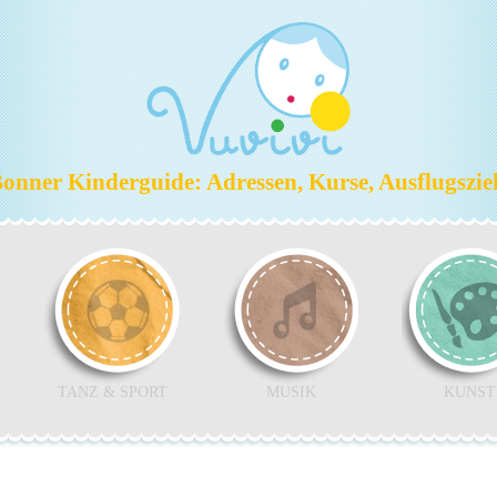
nner Kinderguide: Adressen, Kurse, Ausflugszi
TANZ & SPORT
MUSIK
KUNST